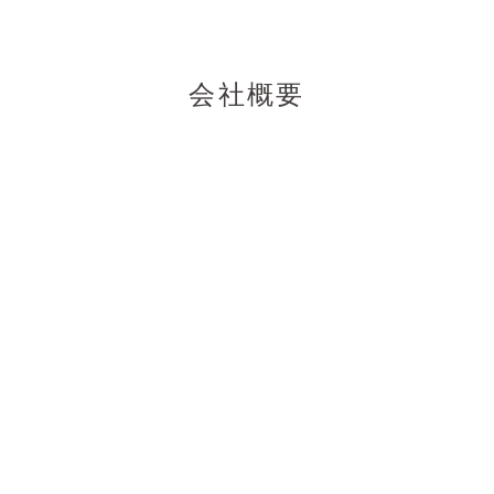
会社概要
会社名
サヌサジャパン株式会社
事業内容
イベント企画・運営
資本金
3000万円
東京都港区六本木7丁目21番
住所
24号 THE MODULE
roppongi 406